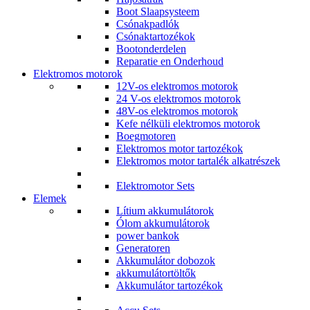
Boot Slaapsysteem
Csónakpadlók
Csónaktartozékok
Bootonderdelen
Reparatie en Onderhoud
Elektromos motorok
12V-os elektromos motorok
24 V-os elektromos motorok
48V-os elektromos motorok
Kefe nélküli elektromos motorok
Boegmotoren
Elektromos motor tartozékok
Elektromos motor tartalék alkatrészek
Elektromotor Sets
Elemek
Lítium akkumulátorok
Ólom akkumulátorok
power bankok
Generatoren
Akkumulátor dobozok
akkumulátortöltők
Akkumulátor tartozékok