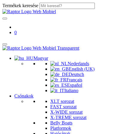
Termékek keresése
0
Magyar
Nederlands
English (UK)
Deutsch
Français
Español
Italiano
Csónakok
XLT sorozat
FAST sorozat
X-WIDE sorozat
X-TREME sorozat
Belly Boats
Platformok
Hajósátrak