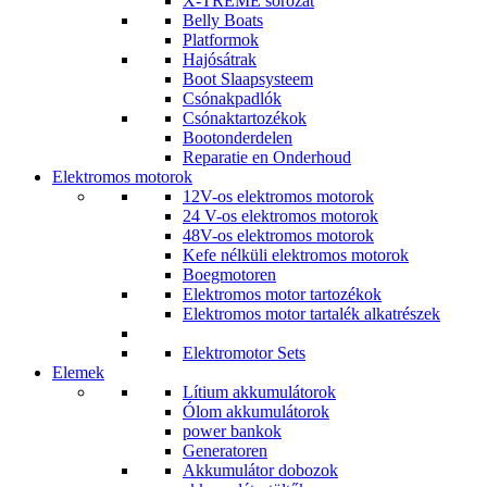
X-TREME sorozat
Belly Boats
Platformok
Hajósátrak
Boot Slaapsysteem
Csónakpadlók
Csónaktartozékok
Bootonderdelen
Reparatie en Onderhoud
Elektromos motorok
12V-os elektromos motorok
24 V-os elektromos motorok
48V-os elektromos motorok
Kefe nélküli elektromos motorok
Boegmotoren
Elektromos motor tartozékok
Elektromos motor tartalék alkatrészek
Elektromotor Sets
Elemek
Lítium akkumulátorok
Ólom akkumulátorok
power bankok
Generatoren
Akkumulátor dobozok