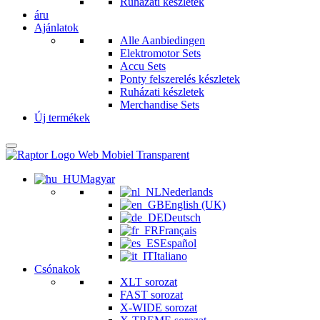
Ruházati készletek
áru
Ajánlatok
Alle Aanbiedingen
Elektromotor Sets
Accu Sets
Ponty felszerelés készletek
Ruházati készletek
Merchandise Sets
Új termékek
Magyar
Nederlands
English (UK)
Deutsch
Français
Español
Italiano
Csónakok
XLT sorozat
FAST sorozat
X-WIDE sorozat