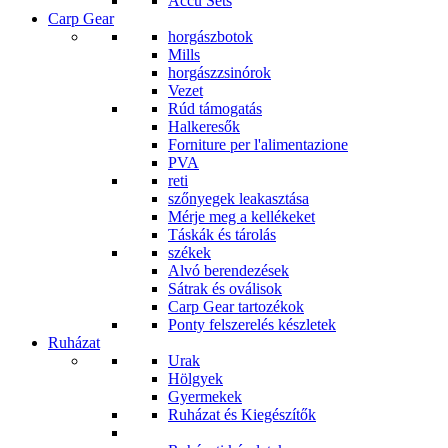
Accu Sets
Carp Gear
horgászbotok
Mills
horgászzsinórok
Vezet
Rúd támogatás
Halkeresők
Forniture per l'alimentazione
PVA
reti
szőnyegek leakasztása
Mérje meg a kellékeket
Táskák és tárolás
székek
Alvó berendezések
Sátrak és oválisok
Carp Gear tartozékok
Ponty felszerelés készletek
Ruházat
Urak
Hölgyek
Gyermekek
Ruházat és Kiegészítők