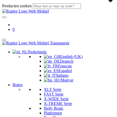
Producten zoeken
0
Nederlands
English (UK)
Deutsch
Français
Español
Italiano
Magyar
Boten
XLT Serie
FAST Serie
X-WIDE Serie
X-TREME Serie
Belly Boats
Platformen