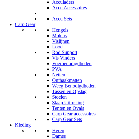
Acculaders
Accu Accessoires
Accu Sets
Carp Gear
Hengels
Molens
Vislijnen
Lood
Rod Support
Vis Vinders
Voerbenodigdheden
PVA
Netten
Onthaakmatten
Weeg Benodigdheden
Tassen en Opslag
Stoelen
Slaap Uitrusting
Tenten en Ovals
Carp Gear accessoires
Carp Gear Sets
Kleding
Heren
Dames