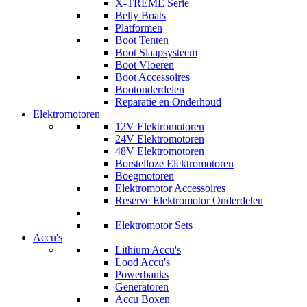
X-TREME Serie
Belly Boats
Platformen
Boot Tenten
Boot Slaapsysteem
Boot Vloeren
Boot Accessoires
Bootonderdelen
Reparatie en Onderhoud
Elektromotoren
12V Elektromotoren
24V Elektromotoren
48V Elektromotoren
Borstelloze Elektromotoren
Boegmotoren
Elektromotor Accessoires
Reserve Elektromotor Onderdelen
Elektromotor Sets
Accu's
Lithium Accu's
Lood Accu's
Powerbanks
Generatoren
Accu Boxen