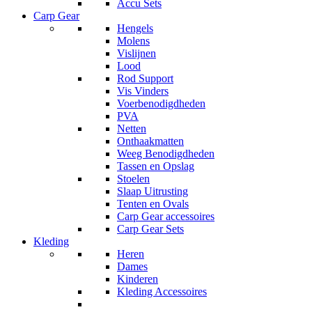
Accu Sets
Carp Gear
Hengels
Molens
Vislijnen
Lood
Rod Support
Vis Vinders
Voerbenodigdheden
PVA
Netten
Onthaakmatten
Weeg Benodigdheden
Tassen en Opslag
Stoelen
Slaap Uitrusting
Tenten en Ovals
Carp Gear accessoires
Carp Gear Sets
Kleding
Heren
Dames
Kinderen
Kleding Accessoires