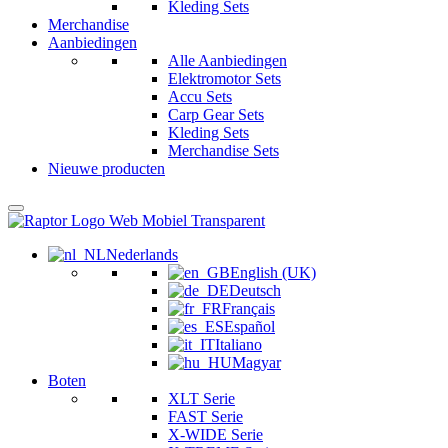
Kleding Sets
Merchandise
Aanbiedingen
Alle Aanbiedingen
Elektromotor Sets
Accu Sets
Carp Gear Sets
Kleding Sets
Merchandise Sets
Nieuwe producten
Nederlands
English (UK)
Deutsch
Français
Español
Italiano
Magyar
Boten
XLT Serie
FAST Serie
X-WIDE Serie