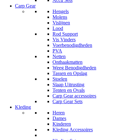
Accu Sets
Carp Gear
Hengels
Molens
Vislijnen
Lood
Rod Support
Vis Vinders
Voerbenodigdheden
PVA
Netten
Onthaakmatten
Weeg Benodigdheden
Tassen en Opslag
Stoelen
Slaap Uitrusting
Tenten en Ovals
Carp Gear accessoires
Carp Gear Sets
Kleding
Heren
Dames
Kinderen
Kleding Accessoires