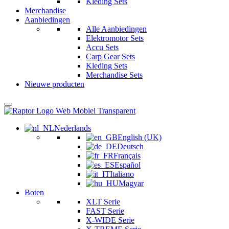
Kleding Sets
Merchandise
Aanbiedingen
Alle Aanbiedingen
Elektromotor Sets
Accu Sets
Carp Gear Sets
Kleding Sets
Merchandise Sets
Nieuwe producten
Nederlands
English (UK)
Deutsch
Français
Español
Italiano
Magyar
Boten
XLT Serie
FAST Serie
X-WIDE Serie