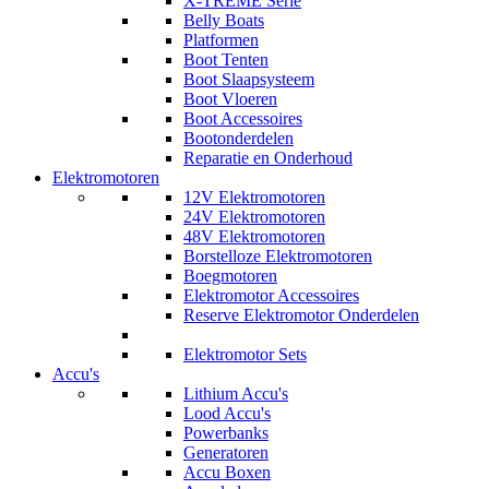
X-TREME Serie
Belly Boats
Platformen
Boot Tenten
Boot Slaapsysteem
Boot Vloeren
Boot Accessoires
Bootonderdelen
Reparatie en Onderhoud
Elektromotoren
12V Elektromotoren
24V Elektromotoren
48V Elektromotoren
Borstelloze Elektromotoren
Boegmotoren
Elektromotor Accessoires
Reserve Elektromotor Onderdelen
Elektromotor Sets
Accu's
Lithium Accu's
Lood Accu's
Powerbanks
Generatoren
Accu Boxen