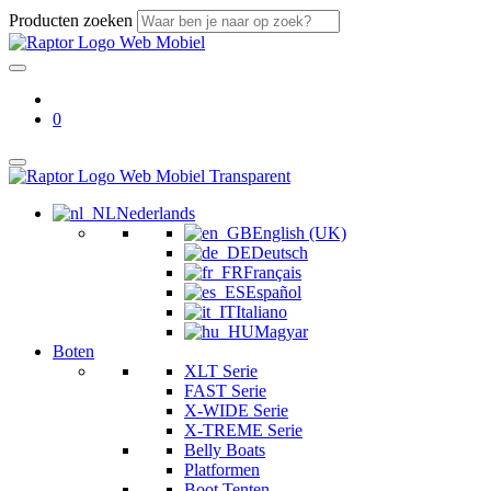
Producten zoeken
0
Nederlands
English (UK)
Deutsch
Français
Español
Italiano
Magyar
Boten
XLT Serie
FAST Serie
X-WIDE Serie
X-TREME Serie
Belly Boats
Platformen
Boot Tenten