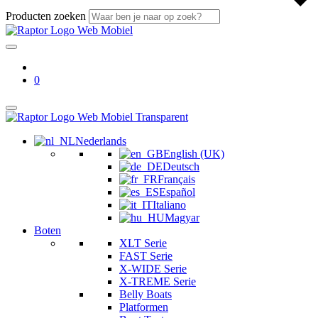
Producten zoeken
0
Nederlands
English (UK)
Deutsch
Français
Español
Italiano
Magyar
Boten
XLT Serie
FAST Serie
X-WIDE Serie
X-TREME Serie
Belly Boats
Platformen