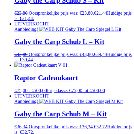
Gaby the Carp Schub S – Kit
€
23,80
Oorspronkelijke prijs was: €23,80.
€
21,44
Huidige prijs
is: €21,44.
UITVERKOCHT
Aanbieding!
Gaby the Carp Schub L – Kit
€
43,80
Oorspronkelijke prijs was: €43,80.
€
39,44
Huidige prijs
is: €39,44.
Raptor Cadeaukaart
€
75,00
-
€
500,00
Prijsklasse: €75,00 tot €500,00
UITVERKOCHT
Aanbieding!
Gaby the Carp Schub M – Kit
€
36,34
Oorspronkelijke prijs was: €36,34.
€
32,72
Huidige prijs
is: €32,72.