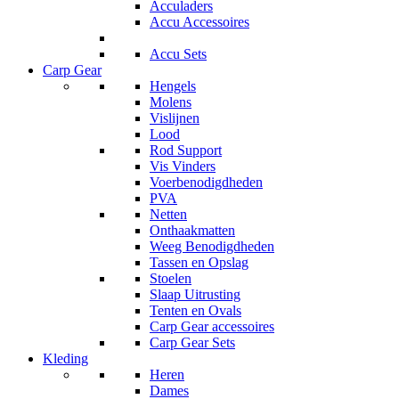
Acculaders
Accu Accessoires
Accu Sets
Carp Gear
Hengels
Molens
Vislijnen
Lood
Rod Support
Vis Vinders
Voerbenodigdheden
PVA
Netten
Onthaakmatten
Weeg Benodigdheden
Tassen en Opslag
Stoelen
Slaap Uitrusting
Tenten en Ovals
Carp Gear accessoires
Carp Gear Sets
Kleding
Heren
Dames