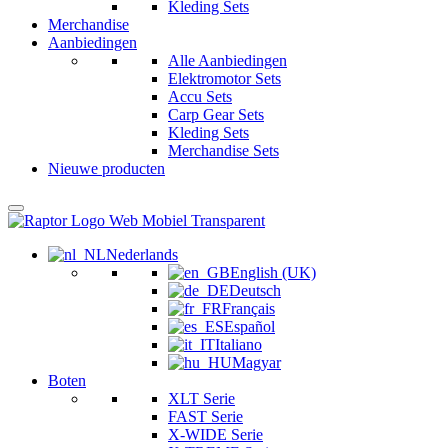
Kleding Sets
Merchandise
Aanbiedingen
Alle Aanbiedingen
Elektromotor Sets
Accu Sets
Carp Gear Sets
Kleding Sets
Merchandise Sets
Nieuwe producten
Nederlands
English (UK)
Deutsch
Français
Español
Italiano
Magyar
Boten
XLT Serie
FAST Serie
X-WIDE Serie