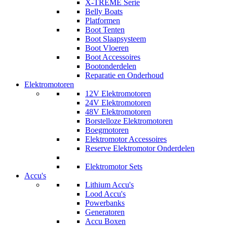
X-TREME Serie
Belly Boats
Platformen
Boot Tenten
Boot Slaapsysteem
Boot Vloeren
Boot Accessoires
Bootonderdelen
Reparatie en Onderhoud
Elektromotoren
12V Elektromotoren
24V Elektromotoren
48V Elektromotoren
Borstelloze Elektromotoren
Boegmotoren
Elektromotor Accessoires
Reserve Elektromotor Onderdelen
Elektromotor Sets
Accu's
Lithium Accu's
Lood Accu's
Powerbanks
Generatoren
Accu Boxen