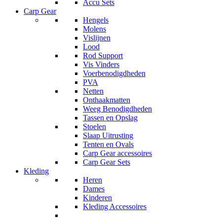
Accu Sets
Carp Gear
Hengels
Molens
Vislijnen
Lood
Rod Support
Vis Vinders
Voerbenodigdheden
PVA
Netten
Onthaakmatten
Weeg Benodigdheden
Tassen en Opslag
Stoelen
Slaap Uitrusting
Tenten en Ovals
Carp Gear accessoires
Carp Gear Sets
Kleding
Heren
Dames
Kinderen
Kleding Accessoires