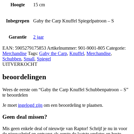
Hoogte
15 cm
Inbegrepen
Gaby the Carp Knuffel Spiegelpatroon – S
Garantie
2 jaar
EAN:
5905279175853
Artikelnummer:
901-9001-805
Categorie:
Merchandise
Tags:
Gaby the Carp
,
Knuffel
,
Merchandise
,
Schubben
,
Small
,
Spiegel
UITVERKOCHT
beoordelingen
Wees de eerste om “Gaby the Carp Knuffel Schubbenpatroon – S”
te beoordelen
Je moet
ingelogd zijn
om een beoordeling te plaatsen.
Geen deal missen?
Mis geen enkele deal of nieuwtje van Raptor! Schrijf je nu in voor
de nieuwsbrief en ontvang als eerste de laatste updates en beste