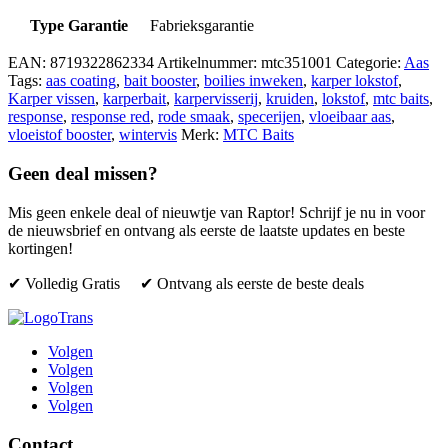
Type Garantie
Fabrieksgarantie
EAN:
8719322862334
Artikelnummer:
mtc351001
Categorie:
Aas
Tags:
aas coating
,
bait booster
,
boilies inweken
,
karper lokstof
,
Karper vissen
,
karperbait
,
karpervisserij
,
kruiden
,
lokstof
,
mtc baits
,
response
,
response red
,
rode smaak
,
specerijen
,
vloeibaar aas
,
vloeistof booster
,
wintervis
Merk:
MTC Baits
Geen deal missen?
Mis geen enkele deal of nieuwtje van Raptor! Schrijf je nu in voor
de nieuwsbrief en ontvang als eerste de laatste updates en beste
kortingen!
✔ Volledig Gratis ✔ Ontvang als eerste de beste deals
Volgen
Volgen
Volgen
Volgen
Contact