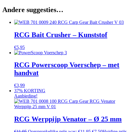
Andere suggesties…
RCG Bait Crusher – Kunststof
€
5,95
RCG Powerscoop Voerschep – met
handvat
€
3,99
37% KORTING
Aanbieding!
RCG Werppijp Venator – Ø 25 mm
€
11,95
Oorspronkelijke prijs was: €11,95.
€
7,50
Huidige prijs