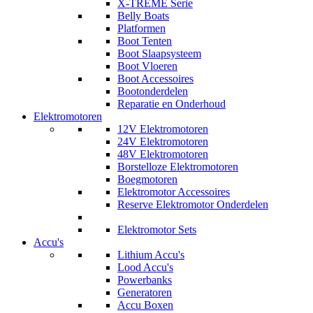
X-TREME Serie
Belly Boats
Platformen
Boot Tenten
Boot Slaapsysteem
Boot Vloeren
Boot Accessoires
Bootonderdelen
Reparatie en Onderhoud
Elektromotoren
12V Elektromotoren
24V Elektromotoren
48V Elektromotoren
Borstelloze Elektromotoren
Boegmotoren
Elektromotor Accessoires
Reserve Elektromotor Onderdelen
Elektromotor Sets
Accu's
Lithium Accu's
Lood Accu's
Powerbanks
Generatoren
Accu Boxen