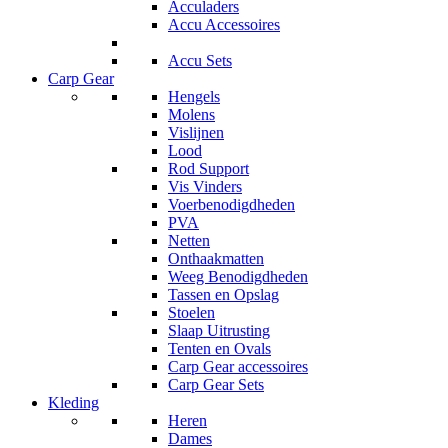
Acculaders
Accu Accessoires
Accu Sets
Carp Gear
Hengels
Molens
Vislijnen
Lood
Rod Support
Vis Vinders
Voerbenodigdheden
PVA
Netten
Onthaakmatten
Weeg Benodigdheden
Tassen en Opslag
Stoelen
Slaap Uitrusting
Tenten en Ovals
Carp Gear accessoires
Carp Gear Sets
Kleding
Heren
Dames