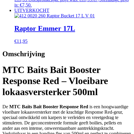
is: €7,50.
UITVERKOCHT
Raptor Emmer 17L
€
11,95
Omschrijving
MTC Baits Bait Booster
Response Red – Vloeibare
lokaasversterker 500ml
De
MTC Baits Bait Booster Response Red
is een hoogwaardige
vloeibare lokaasversterker met de krachtige Response Red-geur,
speciaal ontwikkeld om karpers te verleiden en vreetgedrag te
stimuleren. De geconcentreerde formule geeft boilies, pellets en
ander aas een intense, onweerstaanbare aantrekkingskracht.
Verkrijgbaar in een handige fles van 500ml en perfect te combineren