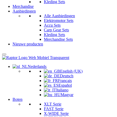
Kleding Sets
Merchandise
Aanbiedingen
Alle Aanbiedingen
Elektromotor Sets
Accu Sets
Carp Gear Sets
Kleding Sets
Merchandise Sets
Nieuwe producten
Nederlands
English (UK)
Deutsch
Français
Español
Italiano
Magyar
Boten
XLT Serie
FAST Serie
X-WIDE Serie