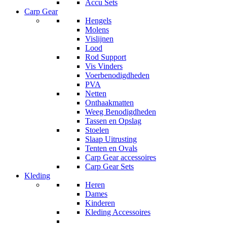
Accu Sets
Carp Gear
Hengels
Molens
Vislijnen
Lood
Rod Support
Vis Vinders
Voerbenodigdheden
PVA
Netten
Onthaakmatten
Weeg Benodigdheden
Tassen en Opslag
Stoelen
Slaap Uitrusting
Tenten en Ovals
Carp Gear accessoires
Carp Gear Sets
Kleding
Heren
Dames
Kinderen
Kleding Accessoires