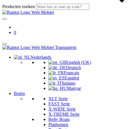
Producten zoeken
0
Nederlands
English (UK)
Deutsch
Français
Español
Italiano
Magyar
Boten
XLT Serie
FAST Serie
X-WIDE Serie
X-TREME Serie
Belly Boats
Platformen