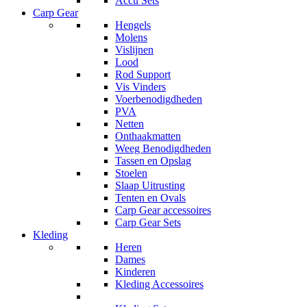
Accu Sets
Carp Gear
Hengels
Molens
Vislijnen
Lood
Rod Support
Vis Vinders
Voerbenodigdheden
PVA
Netten
Onthaakmatten
Weeg Benodigdheden
Tassen en Opslag
Stoelen
Slaap Uitrusting
Tenten en Ovals
Carp Gear accessoires
Carp Gear Sets
Kleding
Heren
Dames
Kinderen
Kleding Accessoires