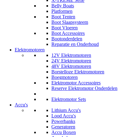
X-TREME Serie
Belly Boats
Platformen
Boot Tenten
Boot Slaapsysteem
Boot Vloeren
Boot Accessoires
Bootonderdelen
Reparatie en Onderhoud
Elektromotoren
12V Elektromotoren
24V Elektromotoren
48V Elektromotoren
Borstelloze Elektromotoren
Boegmotoren
Elektromotor Accessoires
Reserve Elektromotor Onderdelen
Elektromotor Sets
Accu's
Lithium Accu's
Lood Accu's
Powerbanks
Generatoren
Accu Boxen