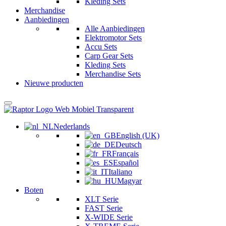
Kleding Sets
Merchandise
Aanbiedingen
Alle Aanbiedingen
Elektromotor Sets
Accu Sets
Carp Gear Sets
Kleding Sets
Merchandise Sets
Nieuwe producten
Nederlands
English (UK)
Deutsch
Français
Español
Italiano
Magyar
Boten
XLT Serie
FAST Serie
X-WIDE Serie