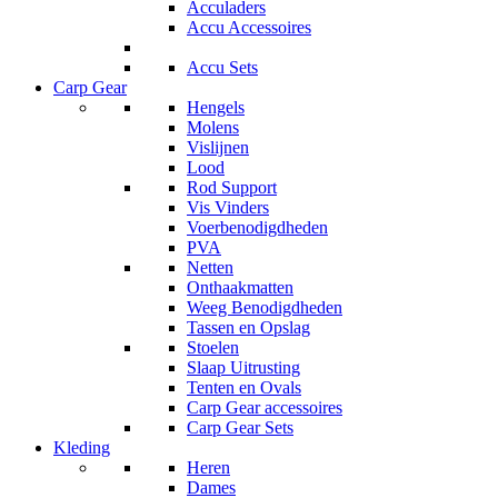
Acculaders
Accu Accessoires
Accu Sets
Carp Gear
Hengels
Molens
Vislijnen
Lood
Rod Support
Vis Vinders
Voerbenodigdheden
PVA
Netten
Onthaakmatten
Weeg Benodigdheden
Tassen en Opslag
Stoelen
Slaap Uitrusting
Tenten en Ovals
Carp Gear accessoires
Carp Gear Sets
Kleding
Heren
Dames