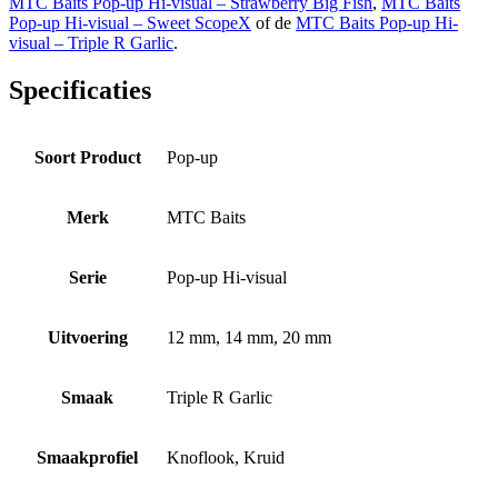
MTC Baits Pop-up Hi-visual – Strawberry Big Fish
,
MTC Baits
Pop-up Hi-visual – Sweet ScopeX
of de
MTC Baits Pop-up Hi-
visual – Triple R Garlic
.
Specificaties
Soort Product
Pop-up
Merk
MTC Baits
Serie
Pop-up Hi-visual
Uitvoering
12 mm, 14 mm, 20 mm
Smaak
Triple R Garlic
Smaakprofiel
Knoflook, Kruid