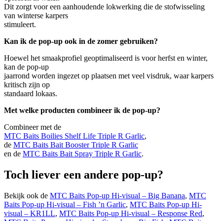
Dit zorgt voor een aanhoudende lokwerking die de stofwisseling
van winterse karpers
stimuleert.
Kan ik de pop-up ook in de zomer gebruiken?
Hoewel het smaakprofiel geoptimaliseerd is voor herfst en winter,
kan de pop-up
jaarrond worden ingezet op plaatsen met veel visdruk, waar karpers
kritisch zijn op
standaard lokaas.
Met welke producten combineer ik de pop-up?
Combineer met de
MTC Baits Boilies Shelf Life Triple R Garlic
,
de
MTC Baits Bait Booster Triple R Garlic
en de
MTC Baits Bait Spray Triple R Garlic
.
Toch liever een andere pop-up?
Bekijk ook de
MTC Baits Pop-up Hi-visual – Big Banana
,
MTC
Baits Pop-up Hi-visual – Fish ’n Garlic
,
MTC Baits Pop-up Hi-
visual – KR1LL
,
MTC Baits Pop-up Hi-visual – Response Red
,