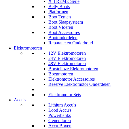
X-TREME Serie
Belly Boats
Platformen
Boot Tenten
Boot Slaapsysteem
Boot Vloeren
Boot Accessoires
Bootonderdelen
Reparatie en Onderhoud
Elektromotoren
12V Elektromotoren
24V Elektromotoren
48V Elektromotoren
Borstelloze Elektromotoren
Boegmotoren
Elektromotor Accessoires
Reserve Elektromotor Onderdelen
Elektromotor Sets
Accu's
Lithium Accu's
Lood Accu's
Powerbanks
Generatoren
Accu Boxen