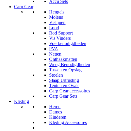
Accu Sets
Carp Gear
Hengels
Molens
Vislijnen
Lood
Rod Support
Vis Vinders
Voerbenodigdheden
PVA
Netten
Onthaakmatten
Weeg Benodigdheden
Tassen en Opslag
Stoelen
Slaap Uitrusting
Tenten en Ovals
Carp Gear accessoires
Carp Gear Sets
Kleding
Heren
Dames
Kinderen
Kleding Accessoires