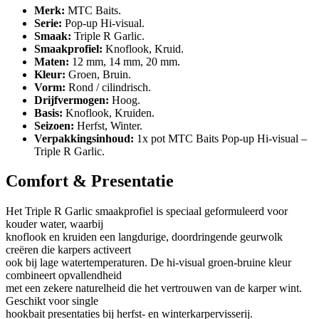
Merk:
MTC Baits.
Serie:
Pop-up Hi-visual.
Smaak:
Triple R Garlic.
Smaakprofiel:
Knoflook, Kruid.
Maten:
12 mm, 14 mm, 20 mm.
Kleur:
Groen, Bruin.
Vorm:
Rond / cilindrisch.
Drijfvermogen:
Hoog.
Basis:
Knoflook, Kruiden.
Seizoen:
Herfst, Winter.
Verpakkingsinhoud:
1x pot MTC Baits Pop-up Hi-visual –
Triple R Garlic.
Comfort & Presentatie
Het Triple R Garlic smaakprofiel is speciaal geformuleerd voor
kouder water, waarbij
knoflook en kruiden een langdurige, doordringende geurwolk
creëren die karpers activeert
ook bij lage watertemperaturen. De hi-visual groen-bruine kleur
combineert opvallendheid
met een zekere naturelheid die het vertrouwen van de karper wint.
Geschikt voor single
hookbait presentaties bij herfst- en winterkarpervisserij.