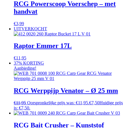
RCG Powerscoop Voerschep – met
handvat
€
3,99
UITVERKOCHT
Raptor Emmer 17L
€
11,95
37% KORTING
Aanbieding!
RCG Werppijp Venator – Ø 25 mm
€
11,95
Oorspronkelijke prijs was: €11,95.
€
7,50
Huidige prijs
is: €7,50.
RCG Bait Crusher – Kunststof