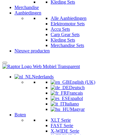
Kleding Sets
Merchandise
Aanbiedingen
Alle Aanbiedingen
Elektromotor Sets
Accu Sets
Carp Gear Sets
Kleding Sets
Merchandise Sets
Nieuwe producten
Nederlands
English (UK)
Deutsch
Français
Español
Italiano
Magyar
Boten
XLT Serie
FAST Serie
X-WIDE Serie