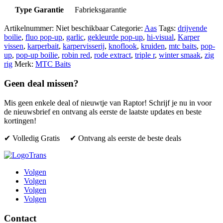
Type Garantie
Fabrieksgarantie
Artikelnummer:
Niet beschikbaar
Categorie:
Aas
Tags:
drijvende
boilie
,
fluo pop-up
,
garlic
,
gekleurde pop-up
,
hi-visual
,
Karper
vissen
,
karperbait
,
karpervisserij
,
knoflook
,
kruiden
,
mtc baits
,
pop-
up
,
pop-up boilie
,
robin red
,
rode extract
,
triple r
,
winter smaak
,
zig
rig
Merk:
MTC Baits
Geen deal missen?
Mis geen enkele deal of nieuwtje van Raptor! Schrijf je nu in voor
de nieuwsbrief en ontvang als eerste de laatste updates en beste
kortingen!
✔ Volledig Gratis ✔ Ontvang als eerste de beste deals
Volgen
Volgen
Volgen
Volgen
Contact