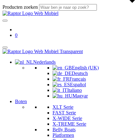
Producten zoeken
0
Nederlands
English (UK)
Deutsch
Français
Español
Italiano
Magyar
Boten
XLT Serie
FAST Serie
X-WIDE Serie
X-TREME Serie
Belly Boats
Platformen