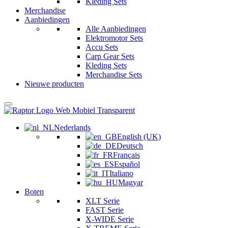
Kleding Sets
Merchandise
Aanbiedingen
Alle Aanbiedingen
Elektromotor Sets
Accu Sets
Carp Gear Sets
Kleding Sets
Merchandise Sets
Nieuwe producten
Nederlands
English (UK)
Deutsch
Français
Español
Italiano
Magyar
Boten
XLT Serie
FAST Serie
X-WIDE Serie