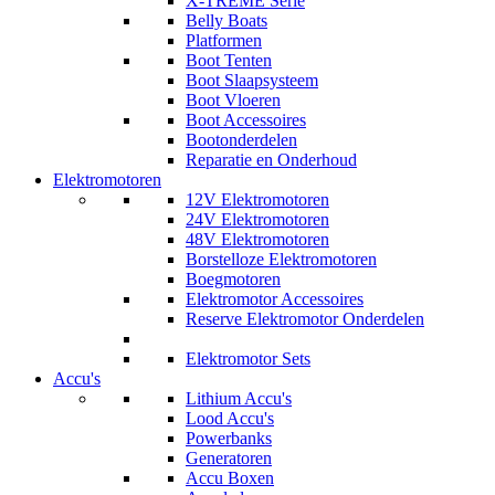
X-TREME Serie
Belly Boats
Platformen
Boot Tenten
Boot Slaapsysteem
Boot Vloeren
Boot Accessoires
Bootonderdelen
Reparatie en Onderhoud
Elektromotoren
12V Elektromotoren
24V Elektromotoren
48V Elektromotoren
Borstelloze Elektromotoren
Boegmotoren
Elektromotor Accessoires
Reserve Elektromotor Onderdelen
Elektromotor Sets
Accu's
Lithium Accu's
Lood Accu's
Powerbanks
Generatoren
Accu Boxen