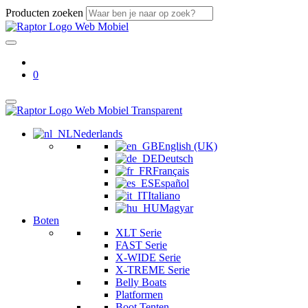
Producten zoeken
0
Nederlands
English (UK)
Deutsch
Français
Español
Italiano
Magyar
Boten
XLT Serie
FAST Serie
X-WIDE Serie
X-TREME Serie
Belly Boats
Platformen
Boot Tenten