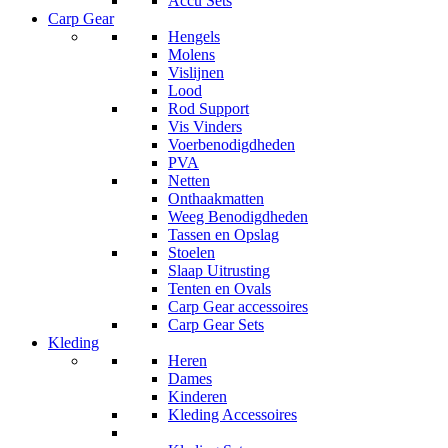
Accu Sets
Carp Gear
Hengels
Molens
Vislijnen
Lood
Rod Support
Vis Vinders
Voerbenodigdheden
PVA
Netten
Onthaakmatten
Weeg Benodigdheden
Tassen en Opslag
Stoelen
Slaap Uitrusting
Tenten en Ovals
Carp Gear accessoires
Carp Gear Sets
Kleding
Heren
Dames
Kinderen
Kleding Accessoires