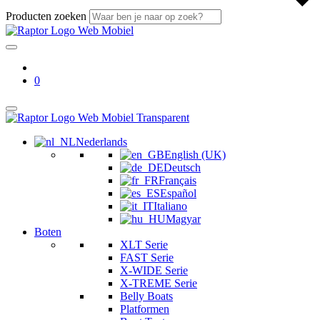
Producten zoeken
0
Nederlands
English (UK)
Deutsch
Français
Español
Italiano
Magyar
Boten
XLT Serie
FAST Serie
X-WIDE Serie
X-TREME Serie
Belly Boats
Platformen