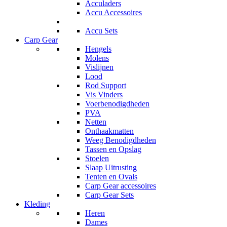
Acculaders
Accu Accessoires
Accu Sets
Carp Gear
Hengels
Molens
Vislijnen
Lood
Rod Support
Vis Vinders
Voerbenodigdheden
PVA
Netten
Onthaakmatten
Weeg Benodigdheden
Tassen en Opslag
Stoelen
Slaap Uitrusting
Tenten en Ovals
Carp Gear accessoires
Carp Gear Sets
Kleding
Heren
Dames