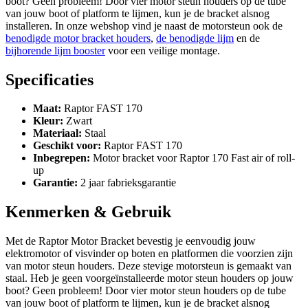
boot? Geen probleem! Door vier motor steun houders op de tube
van jouw boot of platform te lijmen, kun je de bracket alsnog
installeren. In onze webshop vind je naast de motorsteun ook de
benodigde motor bracket houders
,
de benodigde lijm
en de
bijhorende lijm booster
voor een veilige montage.
Specificaties
Maat:
Raptor FAST 170
Kleur:
Zwart
Materiaal:
Staal
Geschikt voor:
Raptor FAST 170
Inbegrepen:
Motor bracket voor Raptor 170 Fast air of roll-
up
Garantie:
2 jaar fabrieksgarantie
Kenmerken & Gebruik
Met de Raptor Motor Bracket bevestig je eenvoudig jouw
elektromotor of visvinder op boten en platformen die voorzien zijn
van motor steun houders. Deze stevige motorsteun is gemaakt van
staal. Heb je geen voorgeïnstalleerde motor steun houders op jouw
boot? Geen probleem! Door vier motor steun houders op de tube
van jouw boot of platform te lijmen, kun je de bracket alsnog