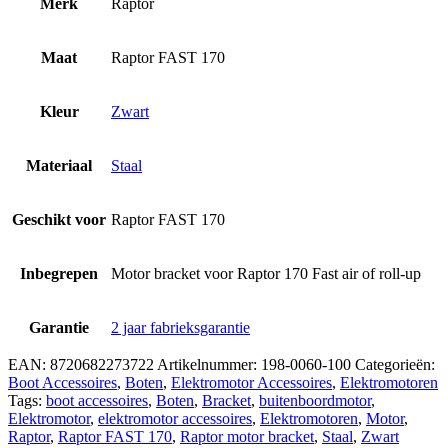
Merk
Raptor
Maat
Raptor FAST 170
Kleur
Zwart
Materiaal
Staal
Geschikt voor
Raptor FAST 170
Inbegrepen
Motor bracket voor Raptor 170 Fast air of roll-up
Garantie
2 jaar fabrieksgarantie
EAN:
8720682273722
Artikelnummer:
198-0060-100
Categorieën:
Boot Accessoires
,
Boten
,
Elektromotor Accessoires
,
Elektromotoren
Tags:
boot accessoires
,
Boten
,
Bracket
,
buitenboordmotor
,
Elektromotor
,
elektromotor accessoires
,
Elektromotoren
,
Motor
,
Raptor
,
Raptor FAST 170
,
Raptor motor bracket
,
Staal
,
Zwart