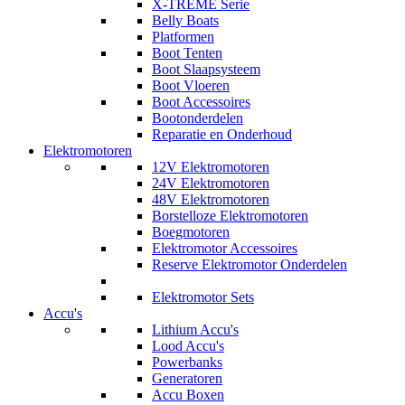
X-TREME Serie
Belly Boats
Platformen
Boot Tenten
Boot Slaapsysteem
Boot Vloeren
Boot Accessoires
Bootonderdelen
Reparatie en Onderhoud
Elektromotoren
12V Elektromotoren
24V Elektromotoren
48V Elektromotoren
Borstelloze Elektromotoren
Boegmotoren
Elektromotor Accessoires
Reserve Elektromotor Onderdelen
Elektromotor Sets
Accu's
Lithium Accu's
Lood Accu's
Powerbanks
Generatoren
Accu Boxen