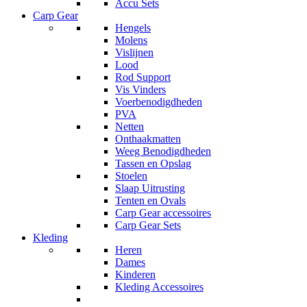
Accu Sets
Carp Gear
Hengels
Molens
Vislijnen
Lood
Rod Support
Vis Vinders
Voerbenodigdheden
PVA
Netten
Onthaakmatten
Weeg Benodigdheden
Tassen en Opslag
Stoelen
Slaap Uitrusting
Tenten en Ovals
Carp Gear accessoires
Carp Gear Sets
Kleding
Heren
Dames
Kinderen
Kleding Accessoires