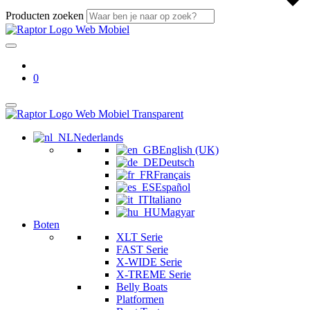
Producten zoeken
0
Nederlands
English (UK)
Deutsch
Français
Español
Italiano
Magyar
Boten
XLT Serie
FAST Serie
X-WIDE Serie
X-TREME Serie
Belly Boats
Platformen