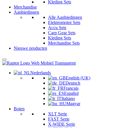
Kleding Sets
Merchandise
Aanbiedingen
Alle Aanbiedingen
Elektromotor Sets
Accu Sets
Carp Gear Sets
Kleding Sets
Merchandise Sets
Nieuwe producten
Nederlands
English (UK)
Deutsch
Français
Español
Italiano
Magyar
Boten
XLT Serie
FAST Serie
X-WIDE Serie