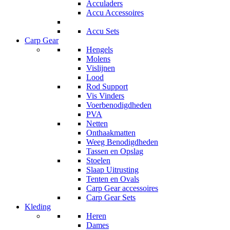
Acculaders
Accu Accessoires
Accu Sets
Carp Gear
Hengels
Molens
Vislijnen
Lood
Rod Support
Vis Vinders
Voerbenodigdheden
PVA
Netten
Onthaakmatten
Weeg Benodigdheden
Tassen en Opslag
Stoelen
Slaap Uitrusting
Tenten en Ovals
Carp Gear accessoires
Carp Gear Sets
Kleding
Heren
Dames