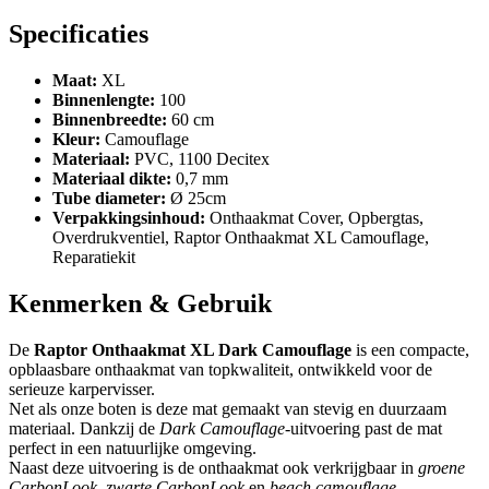
Specificaties
Maat:
XL
Binnenlengte:
100
Binnenbreedte:
60 cm
Kleur:
Camouflage
Materiaal:
PVC, 1100 Decitex
Materiaal dikte:
0,7 mm
Tube diameter:
Ø 25cm
Verpakkingsinhoud:
Onthaakmat Cover, Opbergtas,
Overdrukventiel, Raptor Onthaakmat XL Camouflage,
Reparatiekit
Kenmerken & Gebruik
De
Raptor Onthaakmat XL Dark Camouflage
is een compacte,
opblaasbare onthaakmat van topkwaliteit, ontwikkeld voor de
serieuze karpervisser.
Net als onze boten is deze mat gemaakt van stevig en duurzaam
materiaal. Dankzij de
Dark Camouflage
-uitvoering past de mat
perfect in een natuurlijke omgeving.
Naast deze uitvoering is de onthaakmat ook verkrijgbaar in
groene
CarbonLook
,
zwarte CarbonLook
en
beach camouflage
.