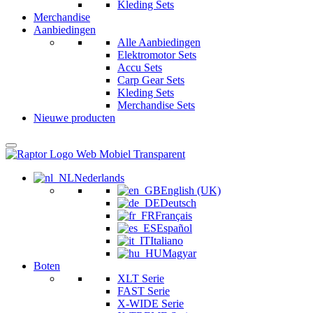
Kleding Sets
Merchandise
Aanbiedingen
Alle Aanbiedingen
Elektromotor Sets
Accu Sets
Carp Gear Sets
Kleding Sets
Merchandise Sets
Nieuwe producten
Nederlands
English (UK)
Deutsch
Français
Español
Italiano
Magyar
Boten
XLT Serie
FAST Serie
X-WIDE Serie