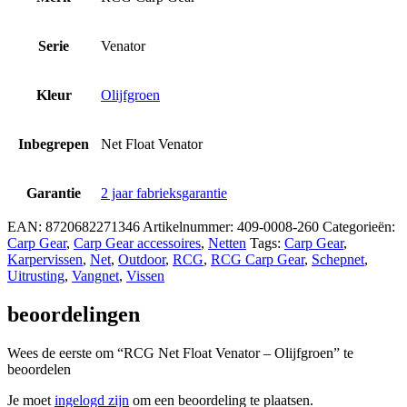
Serie
Venator
Kleur
Olijfgroen
Inbegrepen
Net Float Venator
Garantie
2 jaar fabrieksgarantie
EAN:
8720682271346
Artikelnummer:
409-0008-260
Categorieën:
Carp Gear
,
Carp Gear accessoires
,
Netten
Tags:
Carp Gear
,
Karpervissen
,
Net
,
Outdoor
,
RCG
,
RCG Carp Gear
,
Schepnet
,
Uitrusting
,
Vangnet
,
Vissen
beoordelingen
Wees de eerste om “RCG Net Float Venator – Olijfgroen” te
beoordelen
Je moet
ingelogd zijn
om een beoordeling te plaatsen.