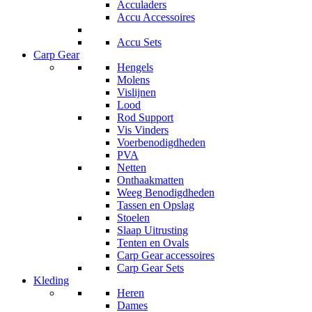
Acculaders
Accu Accessoires
Accu Sets
Carp Gear
Hengels
Molens
Vislijnen
Lood
Rod Support
Vis Vinders
Voerbenodigdheden
PVA
Netten
Onthaakmatten
Weeg Benodigdheden
Tassen en Opslag
Stoelen
Slaap Uitrusting
Tenten en Ovals
Carp Gear accessoires
Carp Gear Sets
Kleding
Heren
Dames