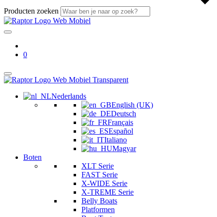
Producten zoeken
0
Nederlands
English (UK)
Deutsch
Français
Español
Italiano
Magyar
Boten
XLT Serie
FAST Serie
X-WIDE Serie
X-TREME Serie
Belly Boats
Platformen