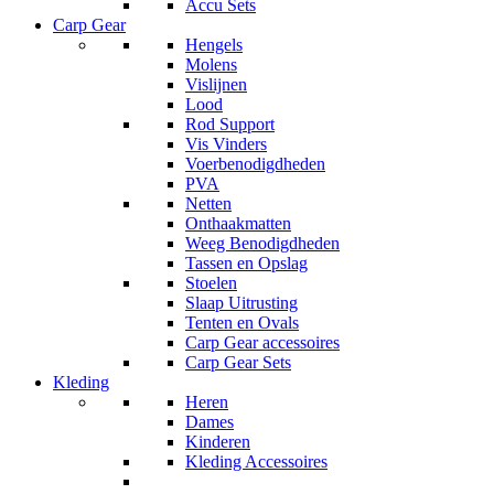
Accu Sets
Carp Gear
Hengels
Molens
Vislijnen
Lood
Rod Support
Vis Vinders
Voerbenodigdheden
PVA
Netten
Onthaakmatten
Weeg Benodigdheden
Tassen en Opslag
Stoelen
Slaap Uitrusting
Tenten en Ovals
Carp Gear accessoires
Carp Gear Sets
Kleding
Heren
Dames
Kinderen
Kleding Accessoires