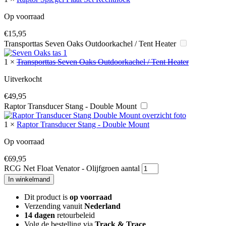
Op voorraad
€
15,95
Transporttas Seven Oaks Outdoorkachel / Tent Heater
1
×
Transporttas Seven Oaks Outdoorkachel / Tent Heater
Uitverkocht
€
49,95
Raptor Transducer Stang - Double Mount
1
×
Raptor Transducer Stang - Double Mount
Op voorraad
€
69,95
RCG Net Float Venator - Olijfgroen aantal
In winkelmand
Dit product is
op voorraad
Verzending vanuit
Nederland
14 dagen
retourbeleid
Volg de bestelling via
Track & Trace