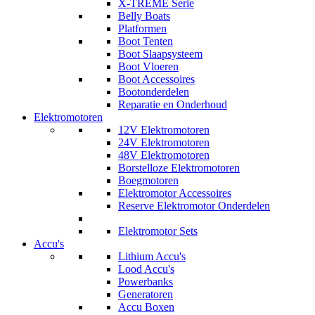
X-TREME Serie
Belly Boats
Platformen
Boot Tenten
Boot Slaapsysteem
Boot Vloeren
Boot Accessoires
Bootonderdelen
Reparatie en Onderhoud
Elektromotoren
12V Elektromotoren
24V Elektromotoren
48V Elektromotoren
Borstelloze Elektromotoren
Boegmotoren
Elektromotor Accessoires
Reserve Elektromotor Onderdelen
Elektromotor Sets
Accu's
Lithium Accu's
Lood Accu's
Powerbanks
Generatoren
Accu Boxen