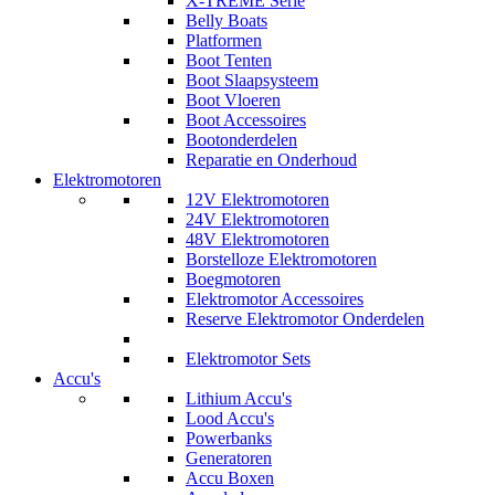
X-TREME Serie
Belly Boats
Platformen
Boot Tenten
Boot Slaapsysteem
Boot Vloeren
Boot Accessoires
Bootonderdelen
Reparatie en Onderhoud
Elektromotoren
12V Elektromotoren
24V Elektromotoren
48V Elektromotoren
Borstelloze Elektromotoren
Boegmotoren
Elektromotor Accessoires
Reserve Elektromotor Onderdelen
Elektromotor Sets
Accu's
Lithium Accu's
Lood Accu's
Powerbanks
Generatoren
Accu Boxen