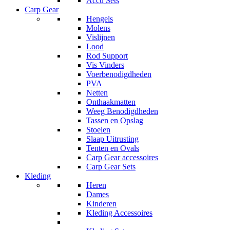
Accu Sets
Carp Gear
Hengels
Molens
Vislijnen
Lood
Rod Support
Vis Vinders
Voerbenodigdheden
PVA
Netten
Onthaakmatten
Weeg Benodigdheden
Tassen en Opslag
Stoelen
Slaap Uitrusting
Tenten en Ovals
Carp Gear accessoires
Carp Gear Sets
Kleding
Heren
Dames
Kinderen
Kleding Accessoires