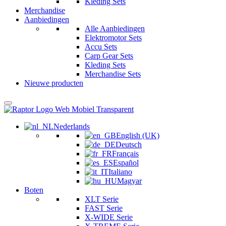
Kleding Sets
Merchandise
Aanbiedingen
Alle Aanbiedingen
Elektromotor Sets
Accu Sets
Carp Gear Sets
Kleding Sets
Merchandise Sets
Nieuwe producten
Nederlands
English (UK)
Deutsch
Français
Español
Italiano
Magyar
Boten
XLT Serie
FAST Serie
X-WIDE Serie