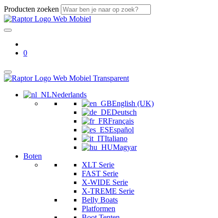
Producten zoeken
0
Nederlands
English (UK)
Deutsch
Français
Español
Italiano
Magyar
Boten
XLT Serie
FAST Serie
X-WIDE Serie
X-TREME Serie
Belly Boats
Platformen
Boot Tenten