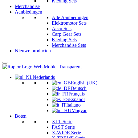
Kleding Sets
Merchandise
Aanbiedingen
Alle Aanbiedingen
Elektromotor Sets
Accu Sets
Carp Gear Sets
Kleding Sets
Merchandise Sets
Nieuwe producten
Nederlands
English (UK)
Deutsch
Français
Español
Italiano
Magyar
Boten
XLT Serie
FAST Serie
X-WIDE Serie