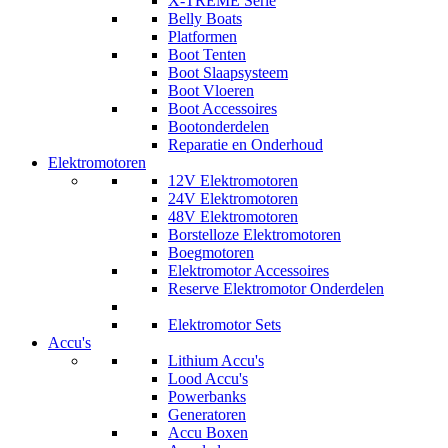
X-TREME Serie
Belly Boats
Platformen
Boot Tenten
Boot Slaapsysteem
Boot Vloeren
Boot Accessoires
Bootonderdelen
Reparatie en Onderhoud
Elektromotoren
12V Elektromotoren
24V Elektromotoren
48V Elektromotoren
Borstelloze Elektromotoren
Boegmotoren
Elektromotor Accessoires
Reserve Elektromotor Onderdelen
Elektromotor Sets
Accu's
Lithium Accu's
Lood Accu's
Powerbanks
Generatoren
Accu Boxen