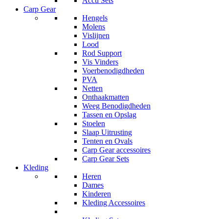
Accu Sets
Carp Gear
Hengels
Molens
Vislijnen
Lood
Rod Support
Vis Vinders
Voerbenodigdheden
PVA
Netten
Onthaakmatten
Weeg Benodigdheden
Tassen en Opslag
Stoelen
Slaap Uitrusting
Tenten en Ovals
Carp Gear accessoires
Carp Gear Sets
Kleding
Heren
Dames
Kinderen
Kleding Accessoires