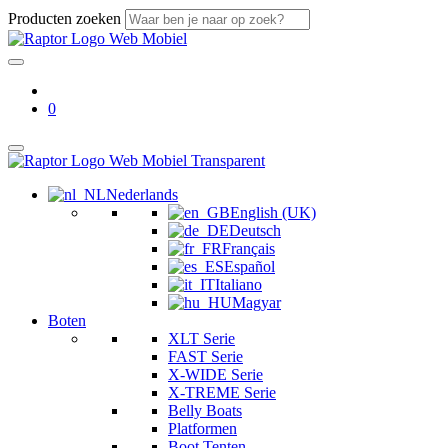
Producten zoeken
0
Nederlands
English (UK)
Deutsch
Français
Español
Italiano
Magyar
Boten
XLT Serie
FAST Serie
X-WIDE Serie
X-TREME Serie
Belly Boats
Platformen
Boot Tenten