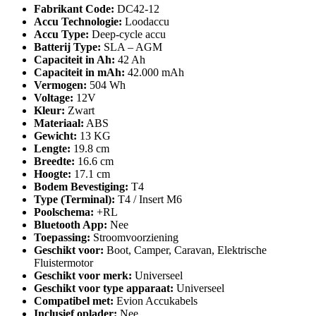
Fabrikant Code:
DC42-12
Accu Technologie:
Loodaccu
Accu Type:
Deep-cycle accu
Batterij Type:
SLA – AGM
Capaciteit in Ah:
42 Ah
Capaciteit in mAh:
42.000 mAh
Vermogen:
504 Wh
Voltage:
12V
Kleur:
Zwart
Materiaal:
ABS
Gewicht:
13 KG
Lengte:
19.8 cm
Breedte:
16.6 cm
Hoogte:
17.1 cm
Bodem Bevestiging:
T4
Type (Terminal):
T4 / Insert M6
Poolschema:
+RL
Bluetooth App:
Nee
Toepassing:
Stroomvoorziening
Geschikt voor:
Boot, Camper, Caravan, Elektrische
Fluistermotor
Geschikt voor merk:
Universeel
Geschikt voor type apparaat:
Universeel
Compatibel met:
Evion Accukabels
Inclusief oplader:
Nee