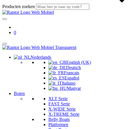
Producten zoeken
0
Nederlands
English (UK)
Deutsch
Français
Español
Italiano
Magyar
Boten
XLT Serie
FAST Serie
X-WIDE Serie
X-TREME Serie
Belly Boats
Platformen