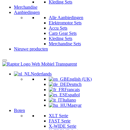
Kleding Sets
Merchandise
Aanbiedingen
Alle Aanbiedingen
Elektromotor Sets
Accu Sets
Carp Gear Sets
Kleding Sets
Merchandise Sets
Nieuwe producten
Nederlands
English (UK)
Deutsch
Français
Español
Italiano
Magyar
Boten
XLT Serie
FAST Serie
X-WIDE Serie