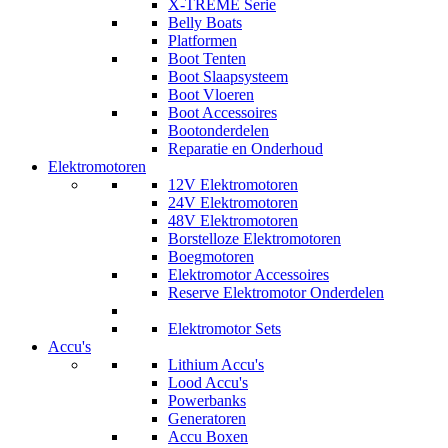
X-TREME Serie
Belly Boats
Platformen
Boot Tenten
Boot Slaapsysteem
Boot Vloeren
Boot Accessoires
Bootonderdelen
Reparatie en Onderhoud
Elektromotoren
12V Elektromotoren
24V Elektromotoren
48V Elektromotoren
Borstelloze Elektromotoren
Boegmotoren
Elektromotor Accessoires
Reserve Elektromotor Onderdelen
Elektromotor Sets
Accu's
Lithium Accu's
Lood Accu's
Powerbanks
Generatoren
Accu Boxen