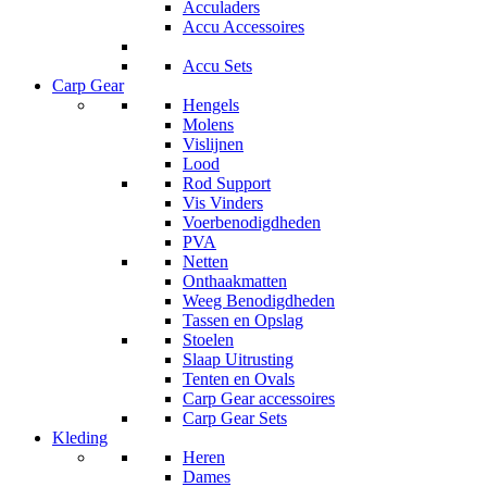
Acculaders
Accu Accessoires
Accu Sets
Carp Gear
Hengels
Molens
Vislijnen
Lood
Rod Support
Vis Vinders
Voerbenodigdheden
PVA
Netten
Onthaakmatten
Weeg Benodigdheden
Tassen en Opslag
Stoelen
Slaap Uitrusting
Tenten en Ovals
Carp Gear accessoires
Carp Gear Sets
Kleding
Heren
Dames