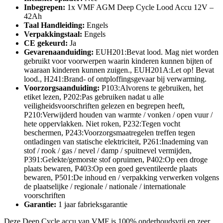
Inbegrepen:
1x VMF AGM Deep Cycle Lood Accu 12V –
42Ah
Taal Handleiding:
Engels
Verpakkingstaal:
Engels
CE gekeurd:
Ja
Gevarenaanduiding:
EUH201:Bevat lood. Mag niet worden
gebruikt voor voorwerpen waarin kinderen kunnen bijten of
waaraan kinderen kunnen zuigen., EUH201A:Let op! Bevat
lood., H241:Brand- of ontploffingsgevaar bij verwarming.
Voorzorgsaanduiding:
P103:Alvorens te gebruiken, het
etiket lezen, P202:Pas gebruiken nadat u alle
veiligheidsvoorschriften gelezen en begrepen heeft,
P210:Verwijderd houden van warmte / vonken / open vuur /
hete oppervlakken. Niet roken, P232:Tegen vocht
beschermen, P243:Voorzorgsmaatregelen treffen tegen
ontladingen van statische elektriciteit, P261:Inademing van
stof / rook / gas / nevel / damp / spuitnevel vermijden,
P391:Gelekte/gemorste stof opruimen, P402:Op een droge
plaats bewaren, P403:Op een goed geventileerde plaats
bewaren, P501:De inhoud en / verpakking verwerken volgens
de plaatselijke / regionale / nationale / internationale
voorschriften
Garantie:
1 jaar fabrieksgarantie
Deze Deep Cycle accu van VMF is 100% onderhoudsvrij en zeer