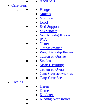
Accu Sets
Carp Gear
Hengels
Molens
Vislijnen
Lood
Rod Support
Vis Vinders
Voerbenodigdheden
PVA
Netten
Onthaakmatten
Weeg Benodigdheden
Tassen en Opslag
Stoelen
Slaap Uitrusting
Tenten en Ovals
Carp Gear accessoires
Carp Gear Sets
Kleding
Heren
Dames
Kinderen
Kleding Accessoires