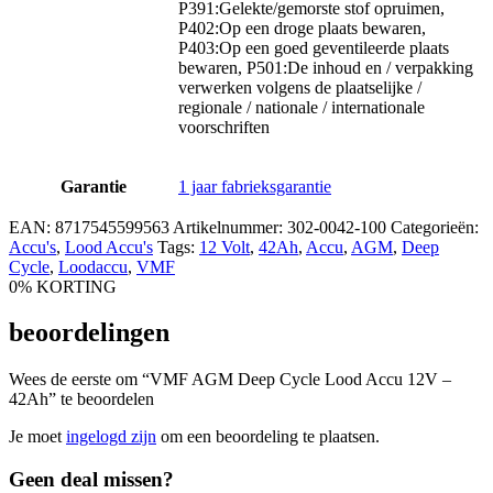
P391:Gelekte/gemorste stof opruimen,
P402:Op een droge plaats bewaren,
P403:Op een goed geventileerde plaats
bewaren, P501:De inhoud en / verpakking
verwerken volgens de plaatselijke /
regionale / nationale / internationale
voorschriften
Garantie
1 jaar fabrieksgarantie
EAN:
8717545599563
Artikelnummer:
302-0042-100
Categorieën:
Accu's
,
Lood Accu's
Tags:
12 Volt
,
42Ah
,
Accu
,
AGM
,
Deep
Cycle
,
Loodaccu
,
VMF
0% KORTING
beoordelingen
Wees de eerste om “VMF AGM Deep Cycle Lood Accu 12V –
42Ah” te beoordelen
Je moet
ingelogd zijn
om een beoordeling te plaatsen.
Geen deal missen?