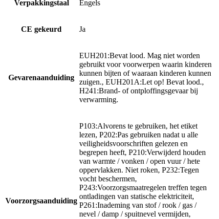
Verpakkingstaal
Engels
CE gekeurd
Ja
EUH201:Bevat lood. Mag niet worden
gebruikt voor voorwerpen waarin kinderen
kunnen bijten of waaraan kinderen kunnen
Gevarenaanduiding
zuigen., EUH201A:Let op! Bevat lood.,
H241:Brand- of ontploffingsgevaar bij
verwarming.
P103:Alvorens te gebruiken, het etiket
lezen, P202:Pas gebruiken nadat u alle
veiligheidsvoorschriften gelezen en
begrepen heeft, P210:Verwijderd houden
van warmte / vonken / open vuur / hete
oppervlakken. Niet roken, P232:Tegen
vocht beschermen,
P243:Voorzorgsmaatregelen treffen tegen
ontladingen van statische elektriciteit,
Voorzorgsaanduiding
P261:Inademing van stof / rook / gas /
nevel / damp / spuitnevel vermijden,