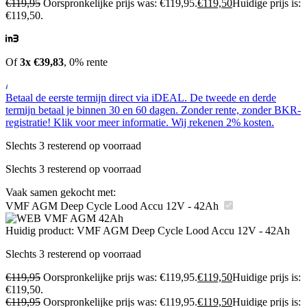
€
119,95
Oorspronkelijke prijs was: €119,95.
€
119,50
Huidige prijs is:
€119,50.
Of
3x €39,83
, 0% rente
Betaal de eerste termijn direct via iDEAL. De tweede en derde
termijn betaal je binnen 30 en 60 dagen. Zonder rente, zonder BKR-
registratie! Klik voor meer informatie. Wij rekenen 2% kosten.
Slechts 3 resterend op voorraad
Slechts 3 resterend op voorraad
Vaak samen gekocht met:
VMF AGM Deep Cycle Lood Accu 12V - 42Ah
Huidig product:
VMF AGM Deep Cycle Lood Accu 12V - 42Ah
Slechts 3 resterend op voorraad
€
119,95
Oorspronkelijke prijs was: €119,95.
€
119,50
Huidige prijs is:
€119,50.
€
119,95
Oorspronkelijke prijs was: €119,95.
€
119,50
Huidige prijs is: