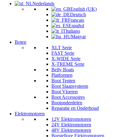
Nederlands
English (UK)
Deutsch
Français
Español
Italiano
Magyar
Boten
XLT Serie
FAST Serie
X-WIDE Serie
X-TREME Serie
Belly Boats
Platformen
Boot Tenten
Boot Slaapsysteem
Boot Vloeren
Boot Accessoires
Bootonderdelen
Reparatie en Onderhoud
Elektromotoren
12V Elektromotoren
24V Elektromotoren
48V Elektromotoren
Borstelloze Elektromotoren