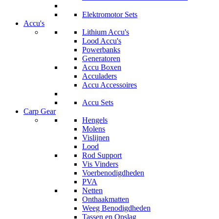
Elektromotor Sets
Accu's
Lithium Accu's
Lood Accu's
Powerbanks
Generatoren
Accu Boxen
Acculaders
Accu Accessoires
Accu Sets
Carp Gear
Hengels
Molens
Vislijnen
Lood
Rod Support
Vis Vinders
Voerbenodigdheden
PVA
Netten
Onthaakmatten
Weeg Benodigdheden
Tassen en Opslag