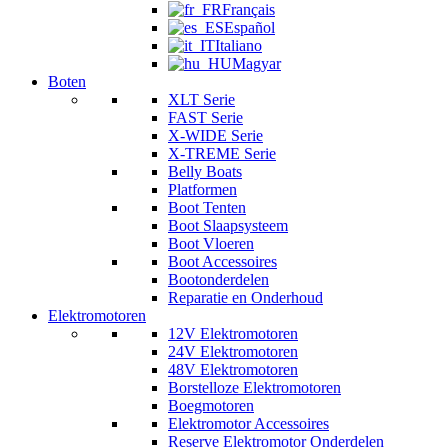
Français
Español
Italiano
Magyar
Boten
XLT Serie
FAST Serie
X-WIDE Serie
X-TREME Serie
Belly Boats
Platformen
Boot Tenten
Boot Slaapsysteem
Boot Vloeren
Boot Accessoires
Bootonderdelen
Reparatie en Onderhoud
Elektromotoren
12V Elektromotoren
24V Elektromotoren
48V Elektromotoren
Borstelloze Elektromotoren
Boegmotoren
Elektromotor Accessoires
Reserve Elektromotor Onderdelen