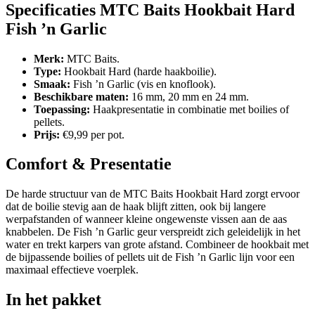
Specificaties MTC Baits Hookbait Hard
Fish ’n Garlic
Merk:
MTC Baits.
Type:
Hookbait Hard (harde haakboilie).
Smaak:
Fish ’n Garlic (vis en knoflook).
Beschikbare maten:
16 mm, 20 mm en 24 mm.
Toepassing:
Haakpresentatie in combinatie met boilies of
pellets.
Prijs:
€9,99 per pot.
Comfort & Presentatie
De harde structuur van de MTC Baits Hookbait Hard zorgt ervoor
dat de boilie stevig aan de haak blijft zitten, ook bij langere
werpafstanden of wanneer kleine ongewenste vissen aan de aas
knabbelen. De Fish ’n Garlic geur verspreidt zich geleidelijk in het
water en trekt karpers van grote afstand. Combineer de hookbait met
de bijpassende boilies of pellets uit de Fish ’n Garlic lijn voor een
maximaal effectieve voerplek.
In het pakket