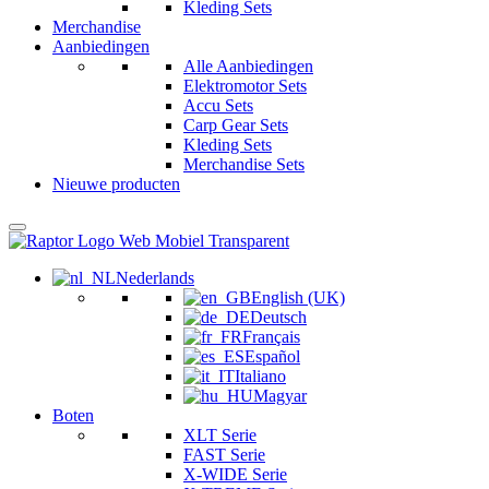
Kleding Sets
Merchandise
Aanbiedingen
Alle Aanbiedingen
Elektromotor Sets
Accu Sets
Carp Gear Sets
Kleding Sets
Merchandise Sets
Nieuwe producten
Nederlands
English (UK)
Deutsch
Français
Español
Italiano
Magyar
Boten
XLT Serie
FAST Serie
X-WIDE Serie