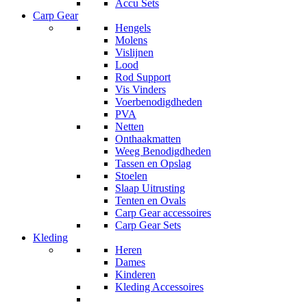
Accu Sets
Carp Gear
Hengels
Molens
Vislijnen
Lood
Rod Support
Vis Vinders
Voerbenodigdheden
PVA
Netten
Onthaakmatten
Weeg Benodigdheden
Tassen en Opslag
Stoelen
Slaap Uitrusting
Tenten en Ovals
Carp Gear accessoires
Carp Gear Sets
Kleding
Heren
Dames
Kinderen
Kleding Accessoires