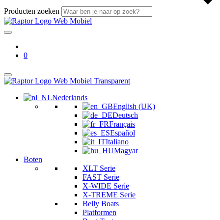
Producten zoeken
0
Nederlands
English (UK)
Deutsch
Français
Español
Italiano
Magyar
Boten
XLT Serie
FAST Serie
X-WIDE Serie
X-TREME Serie
Belly Boats
Platformen