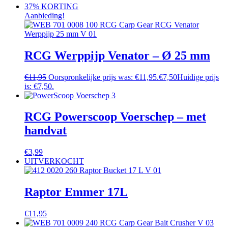
37% KORTING
Aanbieding!
RCG Werppijp Venator – Ø 25 mm
€
11,95
Oorspronkelijke prijs was: €11,95.
€
7,50
Huidige prijs
is: €7,50.
RCG Powerscoop Voerschep – met
handvat
€
3,99
UITVERKOCHT
Raptor Emmer 17L
€
11,95