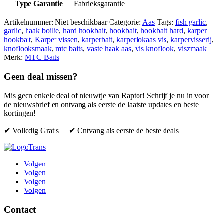
Type Garantie
Fabrieksgarantie
Artikelnummer:
Niet beschikbaar
Categorie:
Aas
Tags:
fish garlic
,
garlic
,
haak boilie
,
hard hookbait
,
hookbait
,
hookbait hard
,
karper
hookbait
,
Karper vissen
,
karperbait
,
karperlokaas vis
,
karpervisserij
,
knoflooksmaak
,
mtc baits
,
vaste haak aas
,
vis knoflook
,
viszmaak
Merk:
MTC Baits
Geen deal missen?
Mis geen enkele deal of nieuwtje van Raptor! Schrijf je nu in voor
de nieuwsbrief en ontvang als eerste de laatste updates en beste
kortingen!
✔ Volledig Gratis ✔ Ontvang als eerste de beste deals
Volgen
Volgen
Volgen
Volgen
Contact