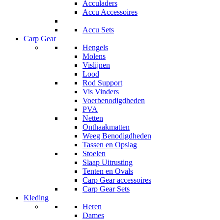
Acculaders
Accu Accessoires
Accu Sets
Carp Gear
Hengels
Molens
Vislijnen
Lood
Rod Support
Vis Vinders
Voerbenodigdheden
PVA
Netten
Onthaakmatten
Weeg Benodigdheden
Tassen en Opslag
Stoelen
Slaap Uitrusting
Tenten en Ovals
Carp Gear accessoires
Carp Gear Sets
Kleding
Heren
Dames