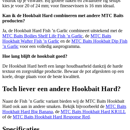
visdruk op je viswater. Bij grotere haken en zwaardere rig setups
kies je voor 20 of 24 mm; voor finessevissen is 16 mm ideaal.
Kan ik de Hookbait Hard combineren met andere MTC Baits
producten?
Ja, de Hookbait Hard Fish ’n Garlic combineert uitstekend met de
MTC Baits Boilies Shelf Life Fish ’n Garlic
, de
MTC Baits
Hookbait Wafter Fish ’n Garlic
en de
MTC Baits Hookbait Dip Fish
’n Garlic
voor een volledig aasprogramma.
Hoe lang blijft de hookbait goed?
De Hookbait Hard heeft een lange houdbaarheid dankzij de harde
textuur en zorgvuldige productie. Bewaar de pot afgesloten op een
koele, droge plaats voor de beste kwaliteit.
Toch liever een andere Hookbait Hard?
Naast de Fish ’n Garlic variant bieden wij de MTC Baits Hookbait
Hard ook aan in andere smaken. Bekijk bijvoorbeeld de
MTC Baits
Hookbait Hard Big Banana
, de
MTC Baits Hookbait Hard KR1LL
of de
MTC Baits Hookbait Hard Response Red
.
Specificaties