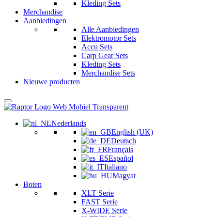
Kleding Sets
Merchandise
Aanbiedingen
Alle Aanbiedingen
Elektromotor Sets
Accu Sets
Carp Gear Sets
Kleding Sets
Merchandise Sets
Nieuwe producten
Nederlands
English (UK)
Deutsch
Français
Español
Italiano
Magyar
Boten
XLT Serie
FAST Serie
X-WIDE Serie