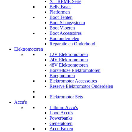
X-TREME Serie
Belly Boats
Platformen
Boot Tenten
Boot Slaapsysteem
Boot Vloeren
Boot Accessoires
Bootonderdelen
Reparatie en Onderhoud
Elektromotoren
12V Elektromotoren
24V Elektromotoren
48V Elektromotoren
Borstelloze Elektromotoren
Boegmotoren
Elektromotor Accessoires
Reserve Elektromotor Onderdelen
Elektromotor Sets
Accu's
Lithium Accu's
Lood Accu's
Powerbanks
Generatoren
Accu Boxen