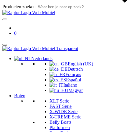
Producten zoeken
0
Nederlands
English (UK)
Deutsch
Français
Español
Italiano
Magyar
Boten
XLT Serie
FAST Serie
X-WIDE Serie
X-TREME Serie
Belly Boats
Platformen