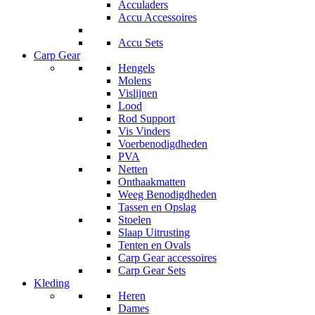
Acculaders
Accu Accessoires
Accu Sets
Carp Gear
Hengels
Molens
Vislijnen
Lood
Rod Support
Vis Vinders
Voerbenodigdheden
PVA
Netten
Onthaakmatten
Weeg Benodigdheden
Tassen en Opslag
Stoelen
Slaap Uitrusting
Tenten en Ovals
Carp Gear accessoires
Carp Gear Sets
Kleding
Heren
Dames