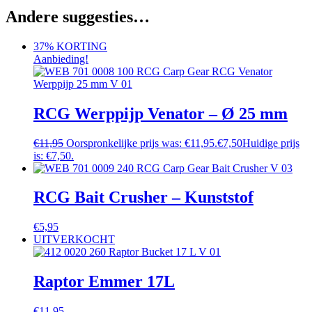
Andere suggesties…
37% KORTING
Aanbieding!
RCG Werppijp Venator – Ø 25 mm
€
11,95
Oorspronkelijke prijs was: €11,95.
€
7,50
Huidige prijs
is: €7,50.
RCG Bait Crusher – Kunststof
€
5,95
UITVERKOCHT
Raptor Emmer 17L
€
11,95