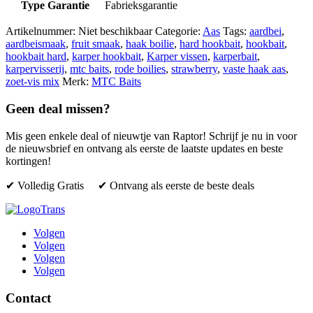
Type Garantie
Fabrieksgarantie
Artikelnummer:
Niet beschikbaar
Categorie:
Aas
Tags:
aardbei
,
aardbeismaak
,
fruit smaak
,
haak boilie
,
hard hookbait
,
hookbait
,
hookbait hard
,
karper hookbait
,
Karper vissen
,
karperbait
,
karpervisserij
,
mtc baits
,
rode boilies
,
strawberry
,
vaste haak aas
,
zoet-vis mix
Merk:
MTC Baits
Geen deal missen?
Mis geen enkele deal of nieuwtje van Raptor! Schrijf je nu in voor
de nieuwsbrief en ontvang als eerste de laatste updates en beste
kortingen!
✔ Volledig Gratis ✔ Ontvang als eerste de beste deals
Volgen
Volgen
Volgen
Volgen
Contact