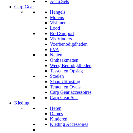
Accu Sets
Carp Gear
Hengels
Molens
Vislijnen
Lood
Rod Support
Vis Vinders
Voerbenodigdheden
PVA
Netten
Onthaakmatten
Weeg Benodigdheden
Tassen en Opslag
Stoelen
Slaap Uitrusting
Tenten en Ovals
Carp Gear accessoires
Carp Gear Sets
Kleding
Heren
Dames
Kinderen
Kleding Accessoires